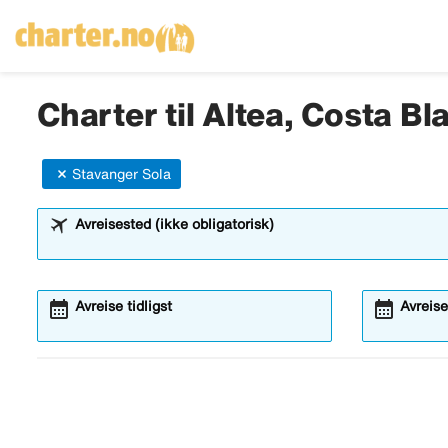
Charter til Altea, Costa Bl
Stavanger Sola
Avreisested (ikke obligatorisk)
calendar_month
calendar_month
Avreise tidligst
Avreise