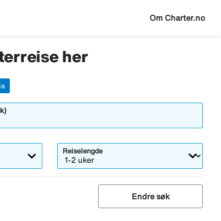
Om Charter.no
rterreise her
ia
k)
Reiselengde
Endre søk