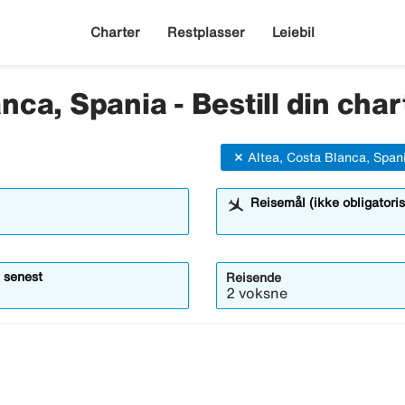
Charter
Restplasser
Leiebil
anca, Spania - Bestill din cha
Altea, Costa Blanca, Span
Reisemål (ikke obligatoris
 senest
Reisende
2 voksne