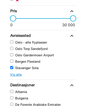
expand_more
Pris
0
30 000
expand_more
Avreisested
Oslo - alle flyplasser
Oslo Torp Sandefjord
Oslo Gardermoen Airport
Bergen Flesland
Stavanger Sola
Vis alle
expand_more
Destinasjoner
Albania
Bulgaria
De Forente Arabiske Emirater