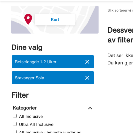
Slik sorterer vi 
Kart
Dessver
av filte
Dine valg
Det ser ikk
close
Fjern:
Reiselengde 1-2 Uker
Du kan gjer
close
Fjern:
Stavanger Sola
Filter
expand_more
Kategorier
All Inclusive
Ultra All Inclusive
All Inclusive - høyeste vurdering