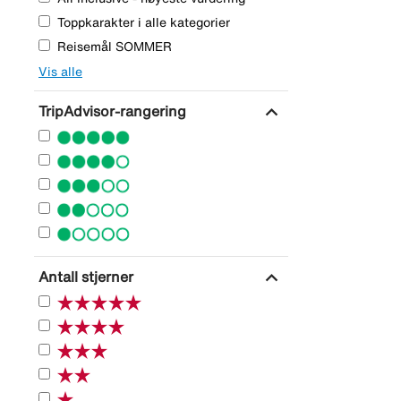
Toppkarakter i alle kategorier
Reisemål SOMMER
Vis alle
expand_more
TripAdvisor-rangering
expand_more
Antall stjerner