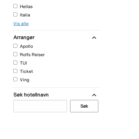
Hellas
Italia
Vis alle
expand_more
Arrangør
Apollo
Rolfs Reiser
TUI
Ticket
Ving
expand_more
Søk hotellnavn
Søk