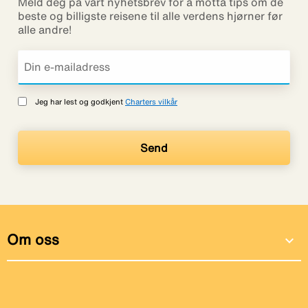
Meld deg på vårt nyhetsbrev for å motta tips om de
beste og billigste reisene til alle verdens hjørner før
alle andre!
Jeg har lest og godkjent
Charters vilkår
Om oss
expand_more