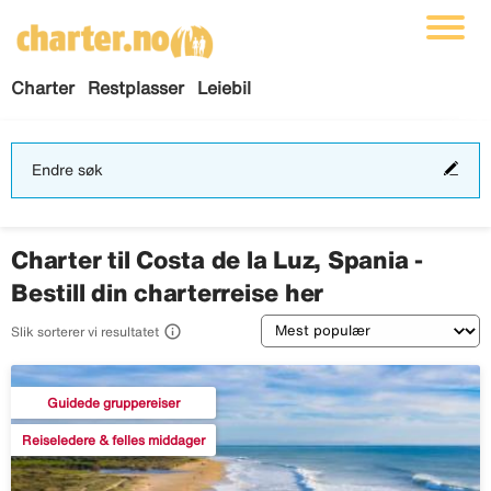
Charter
Restplasser
Leiebil
End
Endre søk
søk
Charter til Costa de la Luz, Spania -
Bestill din charterreise her
Sortering

Slik sorterer vi resultatet
Guidede gruppereiser
Reiseledere & felles middager