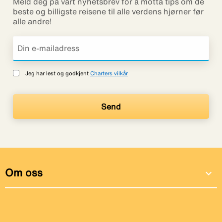
Meld deg på vårt nyhetsbrev for å motta tips om de
beste og billigste reisene til alle verdens hjørner før
alle andre!
Jeg har lest og godkjent
Charters vilkår
Om oss
expand_more