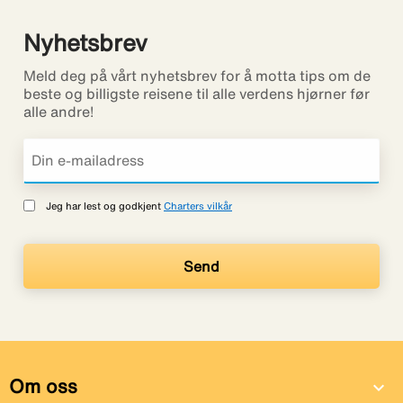
Nyhetsbrev
Meld deg på vårt nyhetsbrev for å motta tips om de
beste og billigste reisene til alle verdens hjørner før
alle andre!
Jeg har lest og godkjent
Charters vilkår
Om oss
expand_more