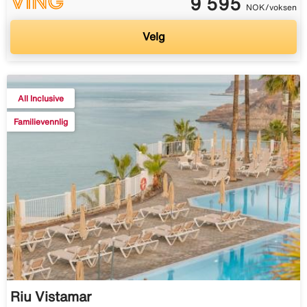
9 595
NOK/voksen
Velg
All Inclusive
Familievennlig
Riu Vistamar