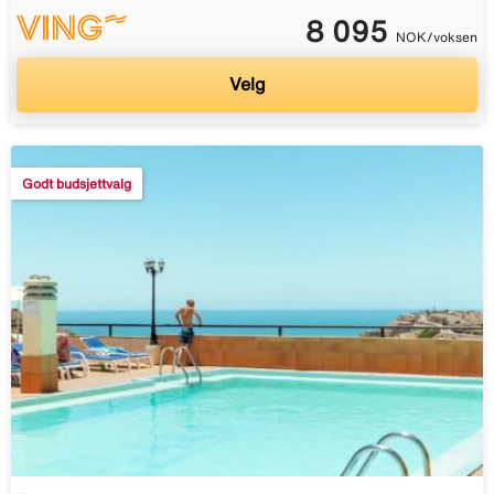
8 095
NOK/voksen
Velg
Godt budsjettvalg