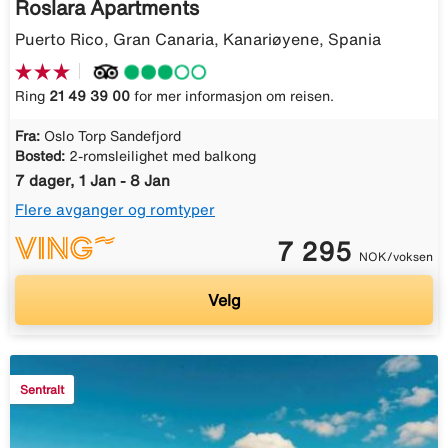
Roslara Apartments
Puerto Rico, Gran Canaria, Kanariøyene, Spania
Ring
21 49 39 00
for mer informasjon om reisen.
Fra:
Oslo Torp Sandefjord
Bosted:
2-romsleilighet med balkong
7 dager, 1 Jan - 8 Jan
Flere avganger og romtyper
7 295
NOK/voksen
Velg
Sentralt