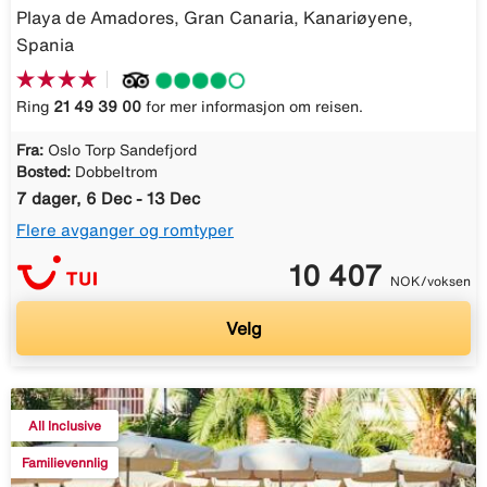
Playa de Amadores, Gran Canaria, Kanariøyene,
Spania
Ring
21 49 39 00
for mer informasjon om reisen.
Fra:
Oslo Torp Sandefjord
Bosted:
Dobbeltrom
7 dager, 6 Dec - 13 Dec
Flere avganger og romtyper
10 407
NOK/voksen
Velg
All Inclusive
Familievennlig