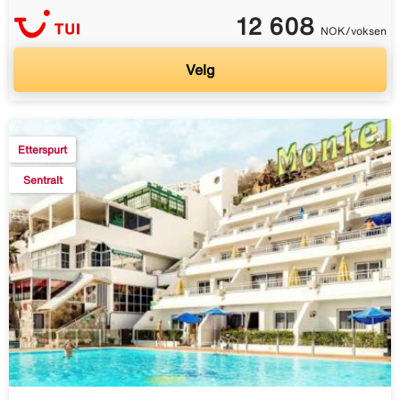
12 608
NOK/voksen
Velg
Etterspurt
Sentralt