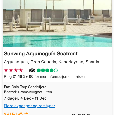
Sunwing Arguineguín Seafront
Arguineguin, Gran Canaria, Kanariøyene, Spania
Ring
21 49 39 00
for mer informasjon om reisen.
Fra:
Oslo Torp Sandefjord
Bosted:
1-romsleilighet, liten
7 dager, 4 Dec - 11 Dec
Flere avganger og romtyper