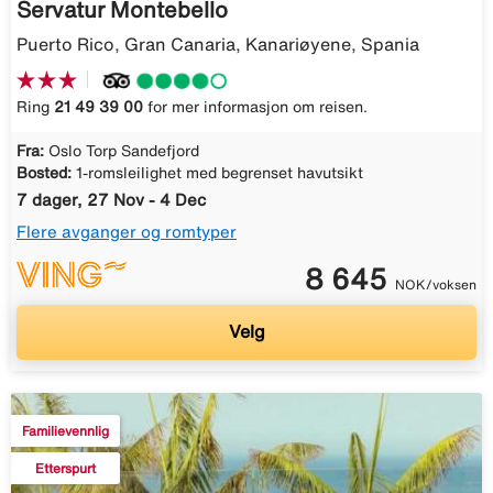
Servatur Montebello
Puerto Rico, Gran Canaria, Kanariøyene, Spania
Ring
21 49 39 00
for mer informasjon om reisen.
Fra:
Oslo Torp Sandefjord
Bosted:
1-romsleilighet med begrenset havutsikt
7 dager, 27 Nov - 4 Dec
Flere avganger og romtyper
8 645
NOK/voksen
Velg
Familievennlig
Etterspurt