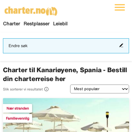
Charter
Restplasser
Leiebil
End
Endre søk
søk
Charter til Kanariøyene, Spania - Bestill
din charterreise her
Sortering

Slik sorterer vi resultatet
Nær stranden
Familievennlig