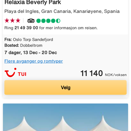
Relaxia Beverly Park
Playa del Ingles, Gran Canaria, Kanariøyene, Spania
Ring
21 49 39 00
for mer informasjon om reisen.
Fra:
Oslo Torp Sandefjord
Bosted:
Dobbeltrom
7 dager, 13 Dec - 20 Dec
Flere avganger og romtyper
11 140
NOK/voksen
Velg