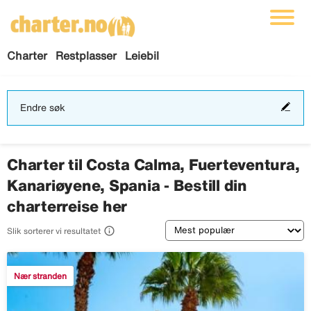
Charter
Restplasser
Leiebil
End
Endre søk
søk
Charter til Costa Calma, Fuerteventura,
Kanariøyene, Spania - Bestill din
charterreise her
Sortering

Slik sorterer vi resultatet
Nær stranden