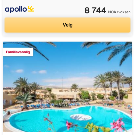
8 744
NOK/voksen
Velg
Familievennlig