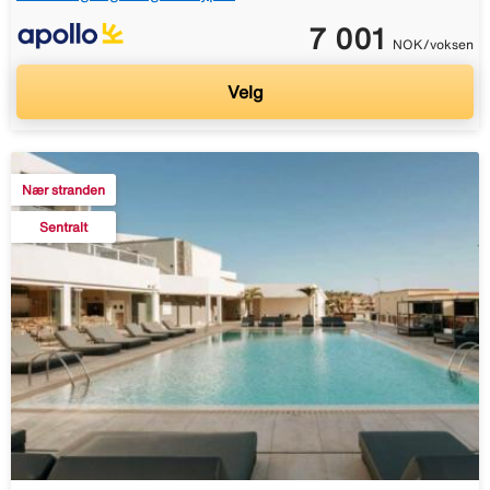
7 001
NOK/voksen
Velg
Nær stranden
Sentralt