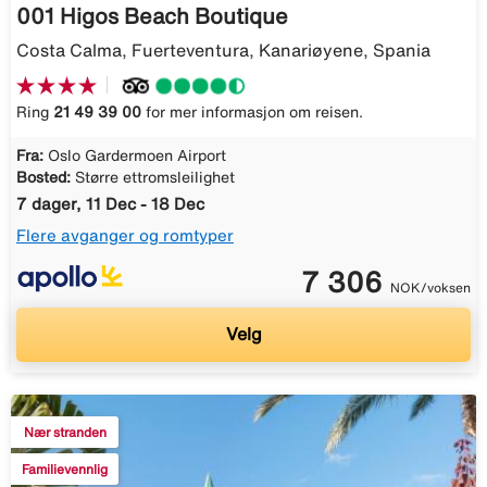
001 Higos Beach Boutique
Costa Calma, Fuerteventura, Kanariøyene, Spania
Ring
21 49 39 00
for mer informasjon om reisen.
Fra:
Oslo Gardermoen Airport
Bosted:
Større ettromsleilighet
7 dager, 11 Dec - 18 Dec
Flere avganger og romtyper
7 306
NOK/voksen
Velg
Nær stranden
Familievennlig