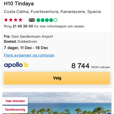
H10 Tindaya
Costa Calma, Fuerteventura, Kanariøyene, Spania
Ring
21 49 39 00
for mer informasjon om reisen.
Fra:
Oslo Gardermoen Airport
Bosted:
Dobbeltrom
7 dager, 11 Dec - 18 Dec
Flere avganger og romtyper
8 744
NOK/voksen
Velg
Nær stranden
Familievennlig