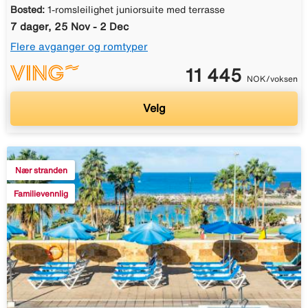
Bosted:
1-romsleilighet juniorsuite med terrasse
7 dager, 25 Nov - 2 Dec
Flere avganger og romtyper
11 445
NOK/voksen
Velg
Nær stranden
Familievennlig