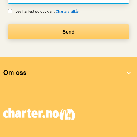
Jeg har lest og godkjent
Charters vilkår
Om oss
expand_more