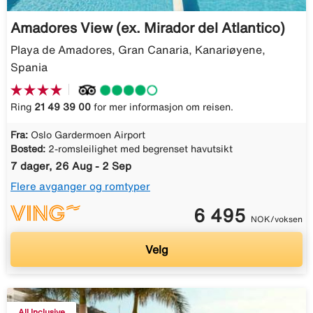
Amadores View (ex. Mirador del Atlantico)
Playa de Amadores, Gran Canaria, Kanariøyene,
Spania
Ring
21 49 39 00
for mer informasjon om reisen.
Fra:
Oslo Gardermoen Airport
Bosted:
2-romsleilighet med begrenset havutsikt
7 dager, 26 Aug - 2 Sep
Flere avganger og romtyper
6 495
NOK/voksen
Velg
All Inclusive