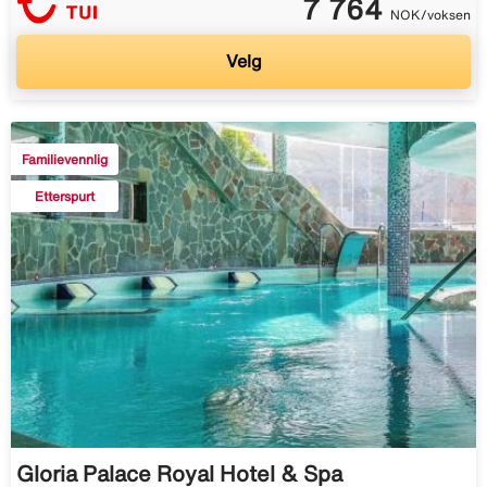
7 764
NOK/voksen
Velg
Familievennlig
Etterspurt
Gloria Palace Royal Hotel & Spa