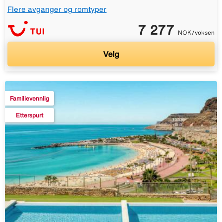
Flere avganger og romtyper
7 277
NOK/voksen
Velg
Familievennlig
Etterspurt