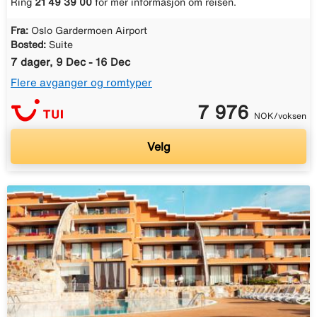
Ring
21 49 39 00
for mer informasjon om reisen.
Fra:
Oslo Gardermoen Airport
Bosted:
Suite
7 dager, 9 Dec - 16 Dec
Flere avganger og romtyper
7 976
NOK/voksen
Velg