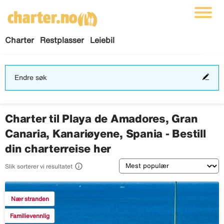
Charter
Restplasser
Leiebil
End
Endre søk
søk
Charter til Playa de Amadores, Gran
Canaria, Kanariøyene, Spania - Bestill
din charterreise her
Sortering

Slik sorterer vi resultatet
Nær stranden
Familievennlig