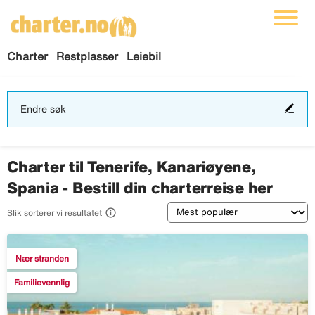
Charter
Restplasser
Leiebil
End
Endre søk
søk
Charter til Tenerife, Kanariøyene,
Spania - Bestill din charterreise her
Sortering

Slik sorterer vi resultatet
Nær stranden
Familievennlig