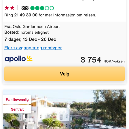
Ring
21 49 39 00
for mer informasjon om reisen.
Fra:
Oslo Gardermoen Airport
Bosted:
Toromsleilighet
7 dager, 13 Dec - 20 Dec
Flere avganger og romtyper
3 754
NOK/voksen
Velg
Familievennlig
Sentralt