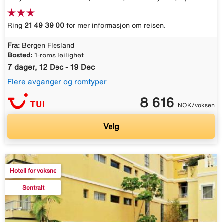
Ring
21 49 39 00
for mer informasjon om reisen.
Fra:
Bergen Flesland
Bosted:
1-roms leilighet
7 dager, 12 Dec - 19 Dec
Flere avganger og romtyper
8 616
NOK/voksen
Velg
Hotell for voksne
Sentralt