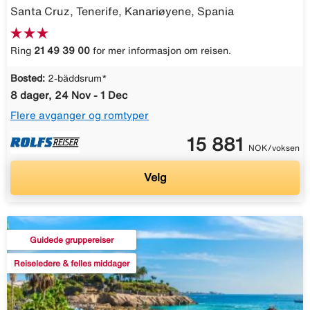
Santa Cruz, Tenerife, Kanariøyene, Spania
Ring
21 49 39 00
for mer informasjon om reisen.
Bosted:
2-bäddsrum*
8 dager, 24 Nov - 1 Dec
Flere avganger og romtyper
15 881
NOK/voksen
Velg
Guidede gruppereiser
Reiseledere & felles middager