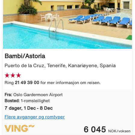
Bambi/Astoria
Puerto de la Cruz, Tenerife, Kanariøyene, Spania
Ring
21 49 39 00
for mer informasjon om reisen.
Fra:
Oslo Gardermoen Airport
Bosted:
1-romsleilighet
7 dager, 1 Dec - 8 Dec
Flere avganger og romtyper
6 045
NOK/voksen