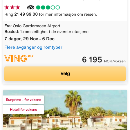
Ring
21 49 39 00
for mer informasjon om reisen.
Fra:
Oslo Gardermoen Airport
Bosted:
1-romsleilighet i de øverste etasjene
7 dager, 29 Nov - 6 Dec
Flere avganger og romtyper
6 195
NOK/voksen
Velg
Sunprime - for voksne
Hotell for voksne