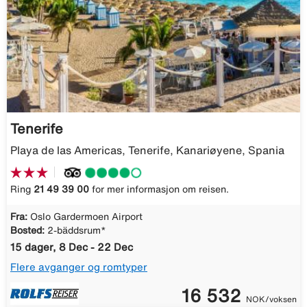
Tenerife
Playa de las Americas, Tenerife, Kanariøyene, Spania
Ring
21 49 39 00
for mer informasjon om reisen.
Fra:
Oslo Gardermoen Airport
Bosted:
2-bäddsrum*
15 dager, 8 Dec - 22 Dec
Flere avganger og romtyper
16 532
NOK/voksen