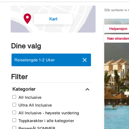
Slik sorterer vi 
Kart
Helpensjon
Nær stranden
Dine valg
close
Fjern:
Reiselengde 1-2 Uker
Filter
expand_more
Kategorier
All Inclusive
Ultra All Inclusive
All Inclusive - høyeste vurdering
Toppkarakter i alle kategorier
Reisemål SOMMER