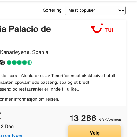
Sortering
a Palacio de
, Kanariøyene, Spania
de Isora i Alcala er et av Tenerifes mest eksklusive hotell
anter, oppvarmede basseng, spa og et bredt
sseng og restauranter er inndelt i ulike...
or mer informasjon om reisen.
a
13 266
m
NOK/voksen
12 Dec
Velg
g romtyper