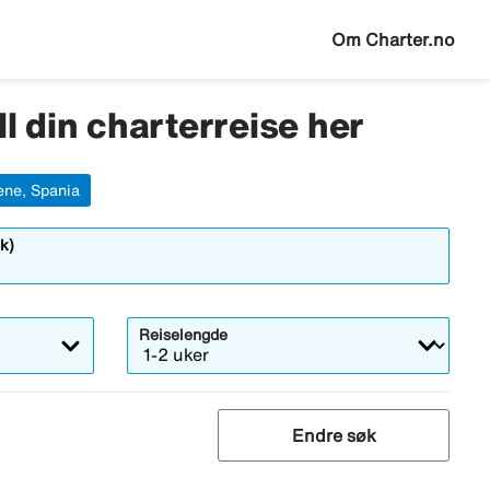
Om Charter.no
ll din charterreise her
ene, Spania
k)
Reiselengde
Endre søk