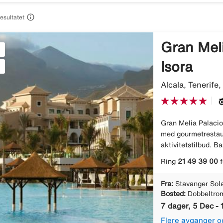

resultatet
Gran Meli
Isora
Alcala, Tenerife
Gran Melia Palacio 
med gourmetrestaur
aktivitetstilbud. Ba
Ring
21 49 39 00
f
Fra:
Stavanger Sol
Bosted:
Dobbeltro
7 dager, 5 Dec - 
Flere avganger o