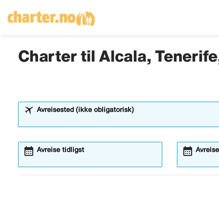
Charter til Alcala, Tenerif
Avreisested (ikke obligatorisk)
calendar_month
calendar_month
Avreise tidligst
Avreise