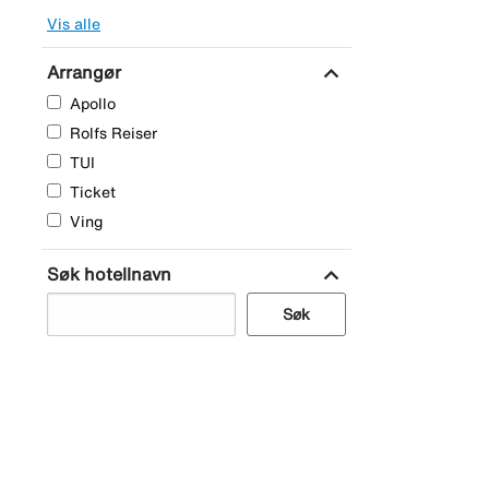
Vis alle
expand_more
Arrangør
Apollo
Rolfs Reiser
TUI
Ticket
Ving
expand_more
Søk hotellnavn
Søk