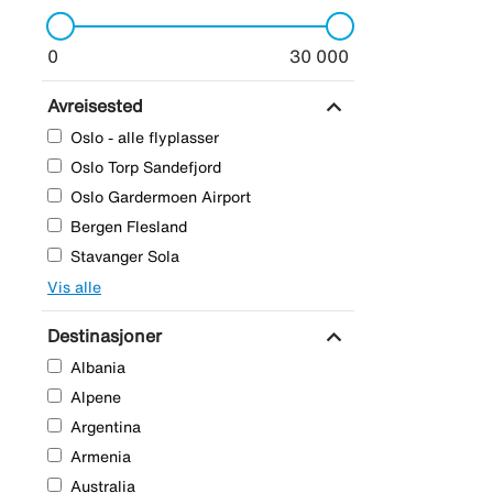
0
30 000
expand_more
Avreisested
Oslo - alle flyplasser
Oslo Torp Sandefjord
Oslo Gardermoen Airport
Bergen Flesland
Stavanger Sola
Vis alle
expand_more
Destinasjoner
Albania
Alpene
Argentina
Armenia
Australia