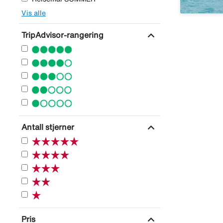
Vis alle
expand_more
TripAdvisor-rangering
expand_more
Antall stjerner
expand_more
Pris