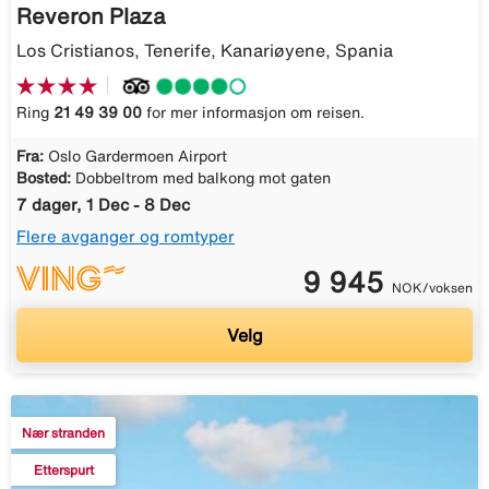
Reveron Plaza
Los Cristianos, Tenerife, Kanariøyene, Spania
Ring
21 49 39 00
for mer informasjon om reisen.
Fra:
Oslo Gardermoen Airport
Bosted:
Dobbeltrom med balkong mot gaten
7 dager, 1 Dec - 8 Dec
Flere avganger og romtyper
9 945
NOK/voksen
Velg
Nær stranden
Etterspurt