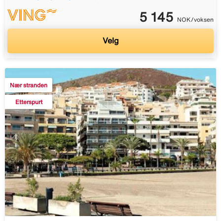
5 145
NOK/voksen
Velg
Nær stranden
Etterspurt