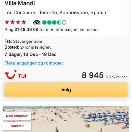
Villa Mandi
Los Cristianos, Tenerife, Kanariøyene, Spania
Ring
21 49 39 00
for mer informasjon om reisen.
Fra:
Stavanger Sola
Bosted:
2-roms leilighet
7 dager, 12 Dec - 19 Dec
Flere avganger og romtyper
8 945
NOK/voksen
Velg
Nær stranden
Sentralt