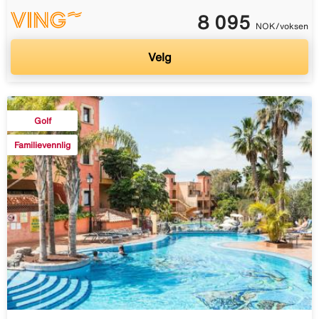
8 095
NOK/voksen
Velg
Golf
Familievennlig