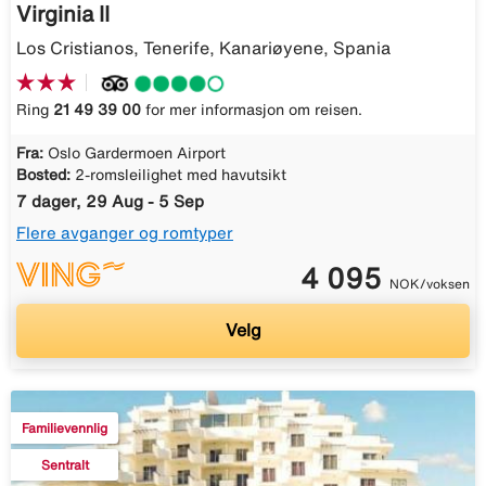
Virginia II
Los Cristianos, Tenerife, Kanariøyene, Spania
Ring
21 49 39 00
for mer informasjon om reisen.
Fra:
Oslo Gardermoen Airport
Bosted:
2-romsleilighet med havutsikt
7 dager, 29 Aug - 5 Sep
Flere avganger og romtyper
4 095
NOK/voksen
Velg
Familievennlig
Sentralt