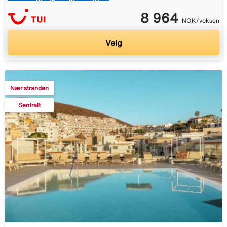
8 964
NOK/voksen
Velg
Nær stranden
Sentralt