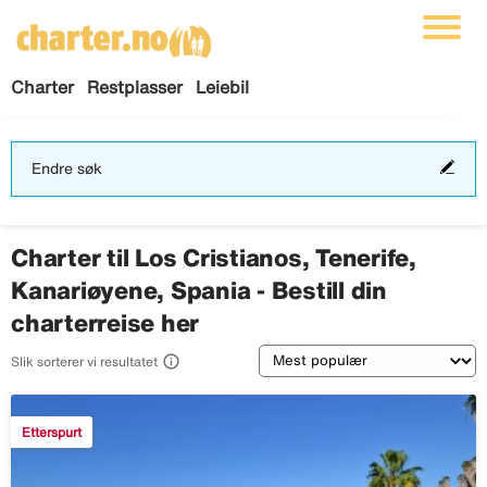
Charter
Restplasser
Leiebil
End
Endre søk
søk
Charter til Los Cristianos, Tenerife,
Kanariøyene, Spania - Bestill din
charterreise her
Sortering

Slik sorterer vi resultatet
Etterspurt