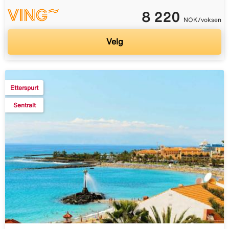
8 220
NOK/voksen
Velg
Etterspurt
Sentralt