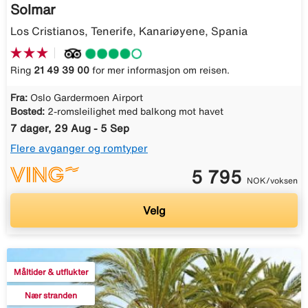
Solmar
Los Cristianos, Tenerife, Kanariøyene, Spania
Ring
21 49 39 00
for mer informasjon om reisen.
Fra:
Oslo Gardermoen Airport
Bosted:
2-romsleilighet med balkong mot havet
7 dager, 29 Aug - 5 Sep
Flere avganger og romtyper
5 795
NOK/voksen
Velg
Måltider & utflukter
Nær stranden