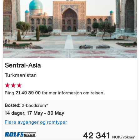
Sentral-Asia
Turkmenistan
Ring
21 49 39 00
for mer informasjon om reisen.
Bosted:
2-bäddsrum*
14 dager, 17 May - 30 May
Flere avganger og romtyper
42 341
NOK/voksen