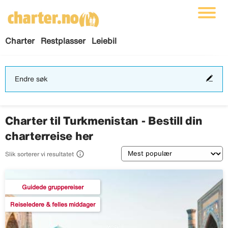
Charter
Restplasser
Leiebil
End
Endre søk
søk
Charter til Turkmenistan - Bestill din
charterreise her
Sortering

Slik sorterer vi resultatet
Guidede gruppereiser
Reiseledere & felles middager