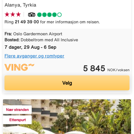
Alanya, Tyrkia
Ring
21 49 39 00
for mer informasjon om reisen.
Fra:
Oslo Gardermoen Airport
Bosted:
Dobbeltrom med All Inclusive
7 dager, 29 Aug - 6 Sep
Flere avganger og romtyper
5 845
NOK/voksen
Velg
Nær stranden
Etterspurt