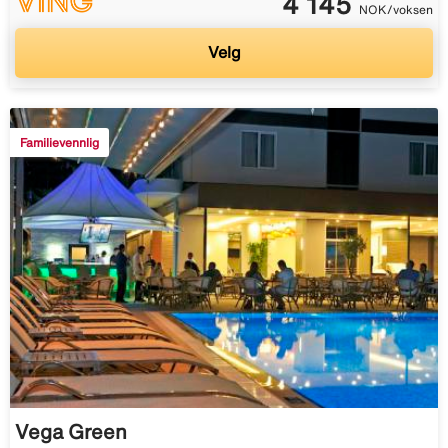
4 145
NOK/voksen
Velg
Familievennlig
Vega Green