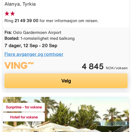
Alanya, Tyrkia
Ring
21 49 39 00
for mer informasjon om reisen.
Fra:
Oslo Gardermoen Airport
Bosted:
1-romsleilighet med balkong
7 dager, 12 Sep - 20 Sep
Flere avganger og romtyper
4 845
NOK/voksen
Velg
Sunprime - for voksne
Hotell for voksne