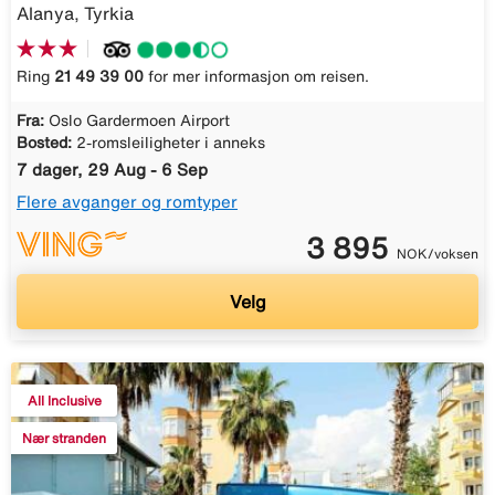
Alanya, Tyrkia
Ring
21 49 39 00
for mer informasjon om reisen.
Fra:
Oslo Gardermoen Airport
Bosted:
2-romsleiligheter i anneks
7 dager, 29 Aug - 6 Sep
Flere avganger og romtyper
3 895
NOK/voksen
Velg
All Inclusive
Nær stranden