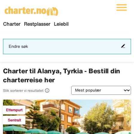
Charter
Restplasser
Leiebil
End
Endre søk
søk
Charter til Alanya, Tyrkia - Bestill din
charterreise her
Sortering

Slik sorterer vi resultatet
Etterspurt
Sentralt