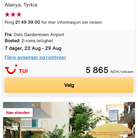
Alanya, Tyrkia
Ring
21 49 39 00
for mer informasjon om reisen.
Fra:
Oslo Gardermoen Airport
Bosted:
2-roms leilighet
7 dager, 22 Aug - 29 Aug
Flere avganger og romtyper
5 865
NOK/voksen
Velg
Nær stranden